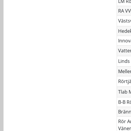
LM Rö
RA VV
Västs
Hedek
Innov
Vatte
Linds
Melle
Rörtj
Tlab 
B-B R
Bränn
Rör A
Väne