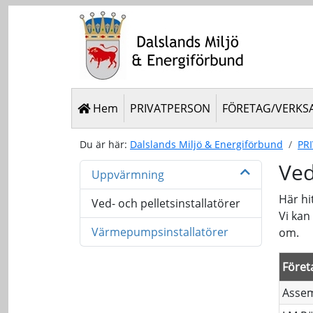
Hem
PRIVATPERSON
FÖRETAG/VERKS
Du är här:
Dalslands Miljö & Energiförbund
PR
Ved
Uppvärmning
Här hi
Ved- och pelletsinstallatörer
Vi kan
Värmepumpsinstallatörer
om.
Föret
Assem