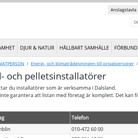
Anslagstavla
Sök
AMHET
DJUR & NATUR
HÅLLBART SAMHÄLLE
FÖRBUND 
IVATPERSON
Energi- och klimatrådgivningen till privatpersoner
- och pelletsinstallatörer
ttar du installatörer som är verksamma i Dalsland.
 inte garantera att listan med företag är komplett. Det kan 
ag
Telefon
blin
010-472 60 00