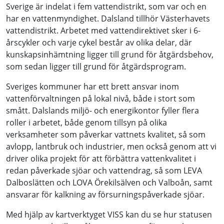
Sverige är indelat i fem vattendistrikt, som var och en
har en vattenmyndighet. Dalsland tillhör Västerhavets
vattendistrikt. Arbetet med vattendirektivet sker i 6-
årscykler och varje cykel består av olika delar, där
kunskapsinhämtning ligger till grund för åtgärdsbehov,
som sedan ligger till grund för åtgärdsprogram.
Sveriges kommuner har ett brett ansvar inom
vattenförvaltningen på lokal nivå, både i stort som
smått. Dalslands miljö- och energikontor fyller flera
roller i arbetet, både genom tillsyn på olika
verksamheter som påverkar vattnets kvalitet, så som
avlopp, lantbruk och industrier, men också genom att vi
driver olika projekt för att förbättra vattenkvalitet i
redan påverkade sjöar och vattendrag, så som LEVA
Dalboslätten och LOVA Örekilsälven och Valboån, samt
ansvarar för kalkning av försurningspåverkade sjöar.
Med hjälp av kartverktyget VISS kan du se hur statusen